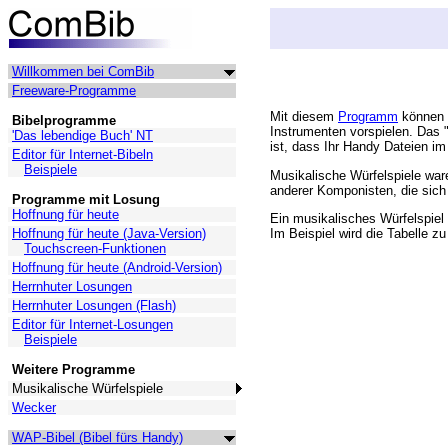
Willkommen bei ComBib
Freeware-Programme
Mit diesem
Programm
können S
Bibelprogramme
Instrumenten vorspielen. Das 
'Das lebendige Buch' NT
ist, dass Ihr Handy Dateien i
Editor für Internet-Bibeln
Beispiele
Musikalische Würfelspiele war
anderer Komponisten, die sich
Programme mit Losung
Hoffnung für heute
Ein musikalisches Würfelspiel
Im Beispiel wird die Tabelle zu
Hoffnung für heute (Java-Version)
Touchscreen-Funktionen
Hoffnung für heute (Android-Version)
Herrnhuter Losungen
Herrnhuter Losungen (Flash)
Editor für Internet-Losungen
Beispiele
Weitere Programme
Musikalische Würfelspiele
Wecker
WAP-Bibel (Bibel fürs Handy)