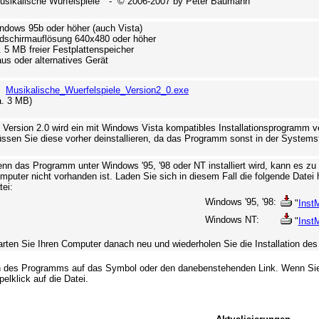
usikalische Würfelspiele" - © 2006-2007 by Peter Baumann
ndows 95b oder höher (auch Vista)
ldschirmauflösung 640x480 oder höher
. 5 MB freier Festplattenspeicher
us oder alternatives Gerät
Musikalische_Wuerfelspiele_Version2_0.exe
a. 3 MB)
 Version 2.0 wird ein mit Windows Vista kompatibles Installationsprogramm ve
ssen Sie diese vorher deinstallieren, da das Programm sonst in der Systemst
nn das Programm unter Windows '95, '98 oder NT installiert wird, kann es zu
mputer nicht vorhanden ist. Laden Sie sich in diesem Fall die folgende Datei he
tei:
Windows '95, '98:
"
Inst
Windows NT:
"
Inst
arten Sie Ihren Computer danach neu und wiederholen Sie die Installation de
n des Programms auf das Symbol oder den danebenstehenden Link. Wenn Sie d
elklick auf die Datei.