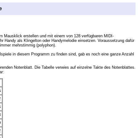
e
m Mausklick erstellen und mit einem von 128 verfügbaren MIDI-
Ihr Handy als Klingelton oder Handymelodie einsetzen. Voraussetzung dafür
d immer mehrstimmig (polyphon).
elspiele in diesem Programm zu finden sind, gab es noch eine ganze Anzahl
enden Notenblatt. Die Tabelle verwies auf einzelne Takte des Notenblattes.
ar:
6
2
6
8
9
2