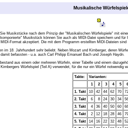
Musikalische Würfelspiel
ie Musikstücke nach dem Prinzip der "Musikalischen Würfelspiele" mit eine
"komponierte" Musikstück können Sie auch als MIDI-Datei speichern und für 
m MIDI-Format akzeptiert. Die mit dem Programm erstellten MIDI-Dateien sin
en im 18. Jahrhundert sehr beliebt. Neben Mozart und Kirnberger, deren Würf
 damit befassten - u.a. auch Carl Philipp Emanuel Bach und Joseph Haydn.
 bestand aus einem oder mehreren Würfeln, einer Tabelle und einem dazugehör
 Kirnbergers Würfelspiel (Teil A) verwendet, für die nur ein Würfel notwendig w
Takte:
Varianten:
1
2
3
4
5
1. Takt
10
42
44
62
70
7
2. Takt
6
8
24
30
34
5
3. Takt
4
36
40
50
60
6
4. Takt
2
12
18
28
46
7
5. Takt
14
16
22
32
48
5