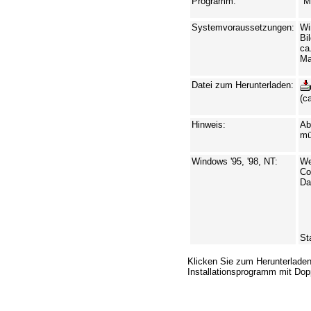
Programm:
"M
Systemvoraussetzungen:
Wi
Bi
ca
Ma
Datei zum Herunterladen:
(c
Hinweis:
Ab
mü
Windows '95, '98, NT:
We
Co
Da
St
Klicken Sie zum Herunterlade
Installationsprogramm mit Dopp