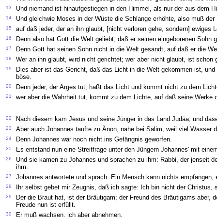
13
Und niemand ist hinaufgestiegen in den Himmel, als nur der aus dem H
14
Und gleichwie Moses in der Wüste die Schlange erhöhte, also muß de
15
auf daß jeder, der an ihn glaubt, [nicht verloren gehe, sondern] ewiges 
16
Denn also hat Gott die Welt geliebt, daß er seinen eingeborenen Sohn g
17
Denn Gott hat seinen Sohn nicht in die Welt gesandt, auf daß er die Welt
18
Wer an ihn glaubt, wird nicht gerichtet; wer aber nicht glaubt, ist sch
19
Dies aber ist das Gericht, daß das Licht in die Welt gekommen ist, und
böse.
20
Denn jeder, der Arges tut, haßt das Licht und kommt nicht zu dem Licht
21
wer aber die Wahrheit tut, kommt zu dem Lichte, auf daß seine Werke of
22
Nach diesem kam Jesus und seine Jünger in das Land Judäa, und daselb
23
Aber auch Johannes taufte zu Änon, nahe bei Salim, weil viel Wasser d
24
Denn Johannes war noch nicht ins Gefängnis geworfen.
25
Es entstand nun eine Streitfrage unter den Jüngern Johannes' mit eine
26
Und sie kamen zu Johannes und sprachen zu ihm: Rabbi, der jenseit des
ihm.
27
Johannes antwortete und sprach: Ein Mensch kann nichts empfangen,
28
Ihr selbst gebet mir Zeugnis, daß ich sagte: Ich bin nicht der Christus,
29
Der die Braut hat, ist der Bräutigam; der Freund des Bräutigams aber, d
Freude nun ist erfüllt.
30
Er muß wachsen, ich aber abnehmen.