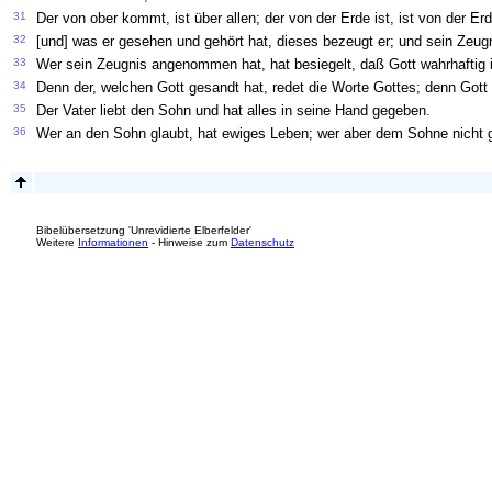
31
Der von ober kommt, ist über allen; der von der Erde ist, ist von der E
32
[und] was er gesehen und gehört hat, dieses bezeugt er; und sein Zeu
33
Wer sein Zeugnis angenommen hat, hat besiegelt, daß Gott wahrhaftig i
34
Denn der, welchen Gott gesandt hat, redet die Worte Gottes; denn Gott
35
Der Vater liebt den Sohn und hat alles in seine Hand gegeben.
36
Wer an den Sohn glaubt, hat ewiges Leben; wer aber dem Sohne nicht gl
Bibelübersetzung 'Unrevidierte Elberfelder'
Weitere
Informationen
- Hinweise zum
Datenschutz