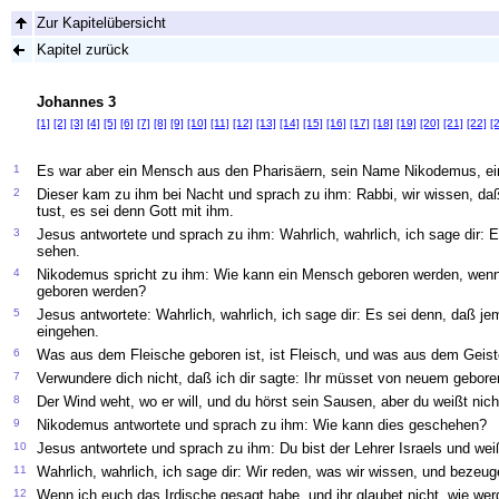
Zur Kapitelübersicht
Kapitel zurück
Johannes 3
[1]
[2]
[3]
[4]
[5]
[6]
[7]
[8]
[9]
[10]
[11]
[12]
[13]
[14]
[15]
[16]
[17]
[18]
[19]
[20]
[21]
[22]
[
1
Es war aber ein Mensch aus den Pharisäern, sein Name Nikodemus, ei
2
Dieser kam zu ihm bei Nacht und sprach zu ihm: Rabbi, wir wissen, da
tust, es sei denn Gott mit ihm.
3
Jesus antwortete und sprach zu ihm: Wahrlich, wahrlich, ich sage dir:
sehen.
4
Nikodemus spricht zu ihm: Wie kann ein Mensch geboren werden, wenn e
geboren werden?
5
Jesus antwortete: Wahrlich, wahrlich, ich sage dir: Es sei denn, daß 
eingehen.
6
Was aus dem Fleische geboren ist, ist Fleisch, und was aus dem Geiste 
7
Verwundere dich nicht, daß ich dir sagte: Ihr müsset von neuem gebore
8
Der Wind weht, wo er will, und du hörst sein Sausen, aber du weißt nich
9
Nikodemus antwortete und sprach zu ihm: Wie kann dies geschehen?
10
Jesus antwortete und sprach zu ihm: Du bist der Lehrer Israels und wei
11
Wahrlich, wahrlich, ich sage dir: Wir reden, was wir wissen, und bezeu
12
Wenn ich euch das Irdische gesagt habe, und ihr glaubet nicht, wie we