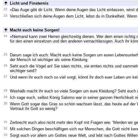
Licht und Finsternis
22
»Das Auge gibt dir Licht. Wenn deine Augen das Licht einlassen, wirst d
23
Verschließen sich deine Augen dem Licht, lebst du in Dunkelheit. Wenn ab
Macht euch keine Sorgen!
24
»Niemand kann zwei Herren gleichzeitig dienen. Wer dem einen richtig 
für den einen einsetzen und den anderen vernachlässigen. Auch ihr könnt
25
Darum sage ich euch: Macht euch keine Sorgen um euren Lebensunterha
der Mensch ist wichtiger als seine Kleidung.
26
Seht euch die Vögel an! Sie säen nichts, sie ernten nichts und sammeln 
wichtiger seid?
27
Und wenn ihr euch noch so viel sorgt, könnt ihr doch euer Leben um ke
28
Weshalb macht ihr euch so viele Sorgen um eure Kleidung? Seht euch a
29
Ich sage euch, selbst König Salomo war in seiner ganzen Herrlichkeit ni
30
Wenn Gott sogar das Gras so schön wachsen lässt, das heute auf der W
Vertraut ihr Gott so wenig?
31
Zerbrecht euch also nicht mehr den Kopf mit Fragen wie: 'Werden wir 
32
Mit solchen Dingen beschäftigen sich nur Menschen, die Gott nicht ken
33
Sorgt euch vor allem um Gottes neue Welt, und lebt nach Gottes Willen