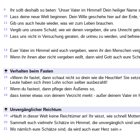
9
Ihr sollt deshalb so beten: 'Unser Vater im Himmel! Dein heiliger Name s
10
Lass deine neue Welt beginnen. Dein Wille geschehe hier auf der Erde,
11
Gib uns auch heute wieder, was wir zum Leben brauchen.
12
Vergib uns unsere Schuld, wie wir denen vergeben, die uns Unrecht get
13
Lass uns nicht in Versuchung geraten, dir untreu zu werden, und befrei
14
Euer Vater im Himmel wird euch vergeben, wenn ihr den Menschen verg
15
Wenn ihr ihnen aber nicht vergeben wollt, dann wird Gott auch eure Sch
Verhalten beim Fasten
16
»Wenn ihr fastet, dann schaut nicht so drein wie die Heuchler! Sie setz
Leute haben sich ihren Lohn schon selber ausbezahlt!
17
Wenn du fastest, dann pflege dein Äußeres so,
18
dass keiner etwas von deinem Verzicht merkt - außer deinem Vater im H
Unvergänglicher Reichtum
19
»Häuft in dieser Welt keine Reichtümer an! Ihr wisst, wie schnell Motte
20
Sammelt euch vielmehr Schätze im Himmel, die unvergänglich sind und
21
Wo nämlich eure Schätze sind, da wird auch euer Herz sein.«