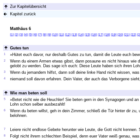
Zur Kapitelübersicht
Kapitel zurück
Matthäus 6
[1]
[2]
[3]
[4]
[5]
[6]
[7]
[8]
[9]
[10]
[11]
[12]
[13]
[14]
[15]
[16]
[17]
[18]
[19]
[20]
[21]
[22]
[2
Gutes tun
1
»Hütet euch davor, nur deshalb Gutes zu tun, damit die Leute euch be
2
Wenn du einem Armen etwas gibst, dann posaune es nicht hinaus wie d
gelobt zu werden. Das sage ich euch: Diese Leute haben sich ihren Loh
3
Wenn du jemandem hilfst, dann soll deine linke Hand nicht wissen, was d
4
niemand soll davon erfahren. Dein Vater, der auch das Verborgene sieht,
Wie man beten soll
5
»Betet nicht wie die Heuchler! Sie beten gern in den Synagogen und a
Lohn schon selber ausbezahlt!
6
Wenn du beten willst, geh in dein Zimmer, schließ die Tür hinter dir zu,
belohnen.
7
Leiere nicht endlose Gebete herunter wie Leute, die Gott nicht kennen.
8
Folgt nicht ihrem schlechten Beispiel, denn euer Vater weiß genau, was i